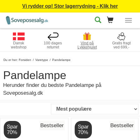
Vi rydder op! Stor lagerrydning - Klik her
Togg
navig
Dansk
100 dages
Vind på
Gratis fragt
webshop
returret
Lykkehjulet
ved 699,-
Du er her:
Forsiden
Varetype
Pandelampe
Pandelampe
Herunder finder du bedste Pandelampe på
Soveposesalg.dk
Bestseller
Bestseller
Spar
Spar
70%
70%