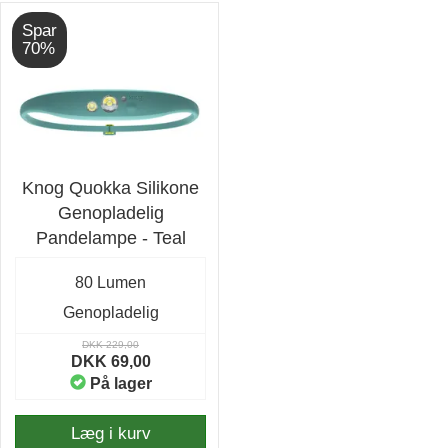
Spar
70%
Knog Quokka Silikone
Genopladelig
Pandelampe - Teal
80 Lumen
Genopladelig
DKK 229,00
DKK 69,00
På lager
Læg i kurv